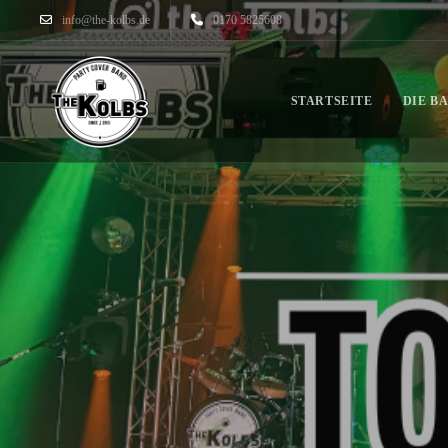
info@the-kolbs.de
0170 5825608
STARTSEITE
DIE B