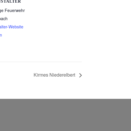
NSTALTER
lige Feuerwehr
bach
alter-Website
n
Kirmes Niederelbert