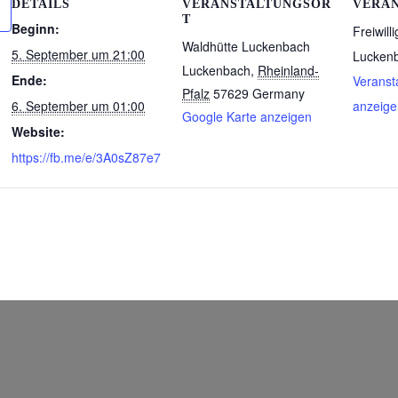
DETAILS
VERANSTALTUNGSOR
VERA
T
Beginn:
Freiwil
Waldhütte Luckenbach
5. September um 21:00
Lucken
Luckenbach
,
Rheinland-
Ende:
Veranst
Pfalz
57629
Germany
6. September um 01:00
anzeige
Google Karte anzeigen
Website:
https://fb.me/e/3A0sZ87e7