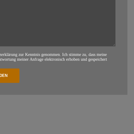
tzerklärung zur Kenntnis genommen. Ich stimme zu, dass meine
wortung meiner Anfrage elektronisch erhoben und gespeichert