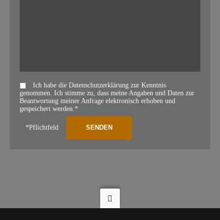
Ich habe die Datenschutzerklärung zur Kenntnis
genommen. Ich stimme zu, dass meine Angaben und Daten zur
Beantwortung meiner Anfrage elektronisch erhoben und
gespeichert werden.*
*Pflichtfeld