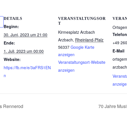
DETAILS
VERANSTALTUNGSOR
VERA
T
Beginn:
Ortsge
Kirmesplatz Arzbach
Telefon
30. Juni, 2023 um 21:00
Arzbach
,
Rheinland-Pfalz
+49 26
Ende:
56337
Google Karte
E-Mail
1. Juli, 2023 um 00:00
anzeigen
ortsgem
Website:
Veranstaltungsort-Website
arzbac
https://fb.me/e/3aFRS1EN
anzeigen
n
Veranst
anzeige
s Rennerod
70 Jahre Musi