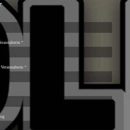
r
eranstalterin *
 Veranstalterin *
ung