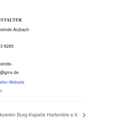
NSTALTER
meinde Arzbach
03 8285
einde-
h@gmx.de
alter-Website
n
kverein Burg-Kapelle Hartenfels e.V.