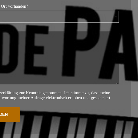
r Ort vorhanden?
tzerklärung zur Kenntnis genommen. Ich stimme zu, dass meine
wortung meiner Anfrage elektronisch erhoben und gespeichert