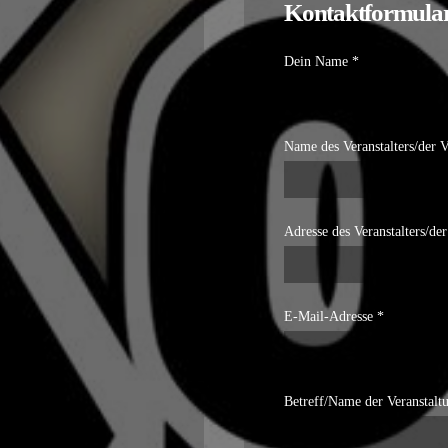
Kontaktformula
Dein Name *
Name des Veranstalters/der V
Adresse des Veranstalters/der
E-Mail-Adresse *
Betreff/Name der Veranstalt