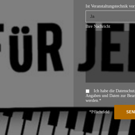
Ist Veranstaltungstechnik vo
Ihre Nachricht
Ich habe die Datenschu
Angaben und Daten zur Beant
werden.*
*Pflichtfeld