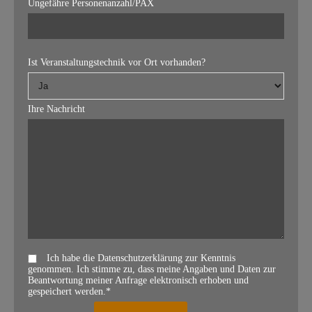
Ungefähre Personenanzahl/PAX
Ist Veranstaltungstechnik vor Ort vorhanden?
Ihre Nachricht
Ich habe die Datenschutzerklärung zur Kenntnis
genommen. Ich stimme zu, dass meine Angaben und Daten zur
Beantwortung meiner Anfrage elektronisch erhoben und
gespeichert werden.*