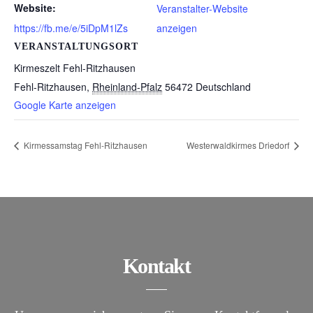
Website:
Veranstalter-Website
https://fb.me/e/5iDpM1lZs
anzeigen
VERANSTALTUNGSORT
Kirmeszelt Fehl-Ritzhausen
Fehl-Ritzhausen
,
Rheinland-Pfalz
56472
Deutschland
Google Karte anzeigen
Kirmessamstag Fehl-Ritzhausen
Westerwaldkirmes Driedorf
Kontakt