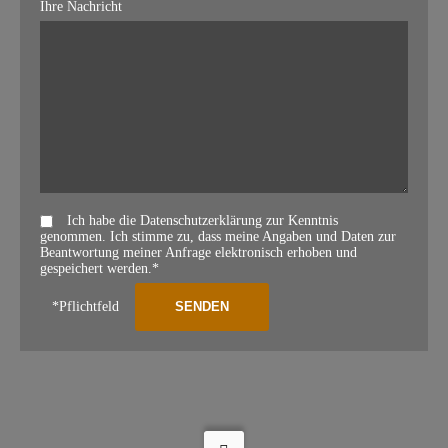
Ihre Nachricht
Ich habe die Datenschutzerklärung zur Kenntnis
genommen. Ich stimme zu, dass meine Angaben und Daten zur
Beantwortung meiner Anfrage elektronisch erhoben und
gespeichert werden.*
*Pflichtfeld