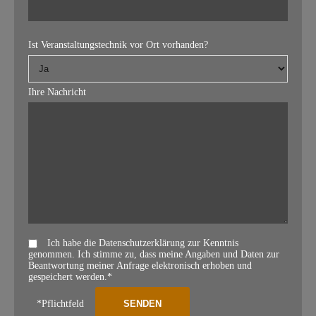
Ist Veranstaltungstechnik vor Ort vorhanden?
Ihre Nachricht
Ich habe die Datenschutzerklärung zur Kenntnis
genommen. Ich stimme zu, dass meine Angaben und Daten zur
Beantwortung meiner Anfrage elektronisch erhoben und
gespeichert werden.*
*Pflichtfeld