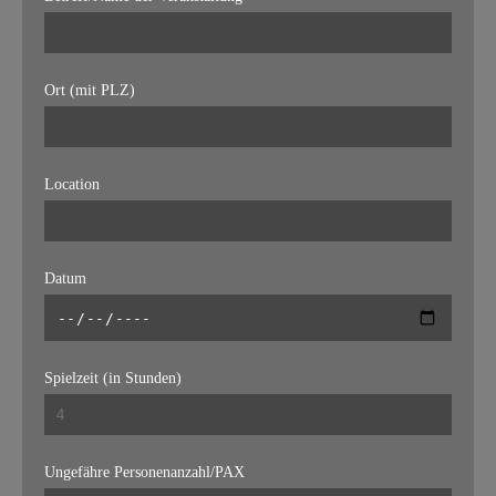
Ort (mit PLZ)
Location
Datum
Spielzeit (in Stunden)
Ungefähre Personenanzahl/PAX