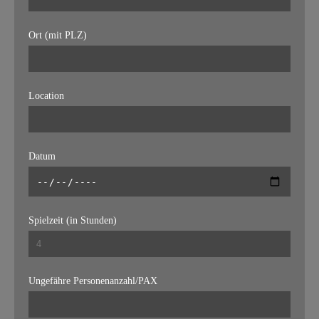
Ort (mit PLZ)
Location
Datum
Spielzeit (in Stunden)
Ungefähre Personenanzahl/PAX