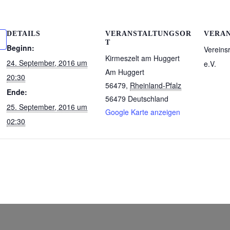
DETAILS
VERANSTALTUNGSOR
VERA
T
Beginn:
Vereins
Kirmeszelt am Huggert
24. September, 2016 um
e.V.
Am Huggert
20:30
56479
,
Rheinland-Pfalz
Ende:
56479
Deutschland
25. September, 2016 um
Google Karte anzeigen
02:30