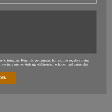
tzerklärung zur Kenntnis genommen. Ich stimme zu, dass meine
wortung meiner Anfrage elektronisch erhoben und gespeichert