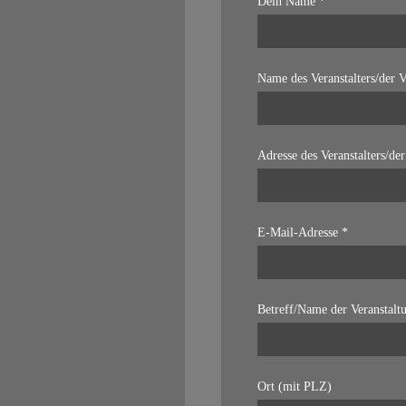
Dein Name *
Name des Veranstalters/der V
Adresse des Veranstalters/der
E-Mail-Adresse *
Betreff/Name der Veranstalt
Ort (mit PLZ)