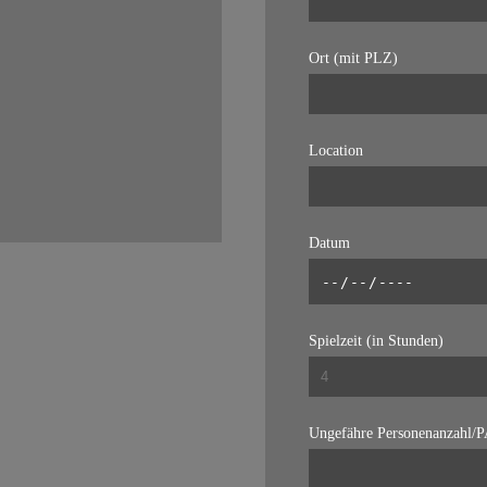
Ort (mit PLZ)
Location
Datum
Spielzeit (in Stunden)
Ungefähre Personenanzahl/