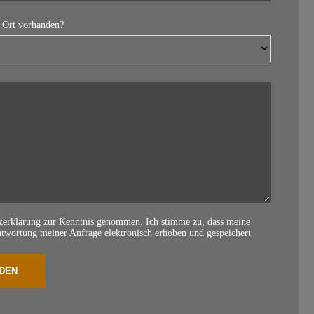
r Ort vorhanden?
tzerklärung zur Kenntnis genommen. Ich stimme zu, dass meine
wortung meiner Anfrage elektronisch erhoben und gespeichert