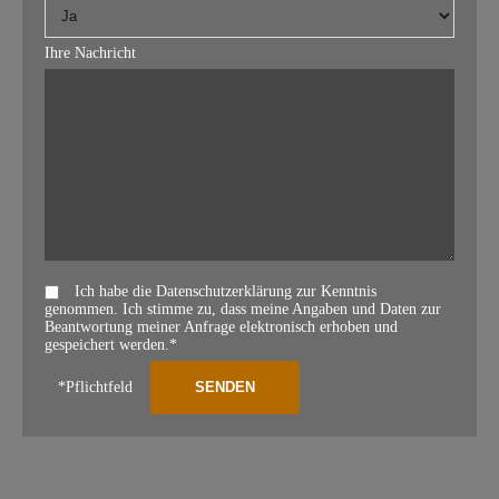
Ihre Nachricht
Ich habe die Datenschutzerklärung zur Kenntnis
genommen. Ich stimme zu, dass meine Angaben und Daten zur
Beantwortung meiner Anfrage elektronisch erhoben und
gespeichert werden.*
*Pflichtfeld