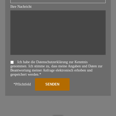
Ihre Nachricht
Ich habe die Datenschutzerklärung zur Kenntnis
genommen. Ich stimme zu, dass meine Angaben und Daten zur
Beantwortung meiner Anfrage elektronisch erhoben und
gespeichert werden.*
*Pflichtfeld