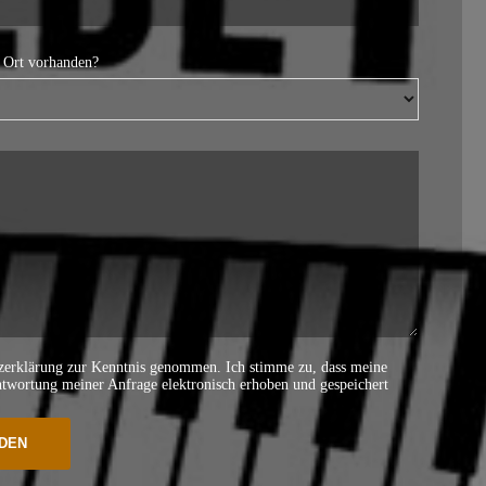
r Ort vorhanden?
tzerklärung zur Kenntnis genommen. Ich stimme zu, dass meine
wortung meiner Anfrage elektronisch erhoben und gespeichert