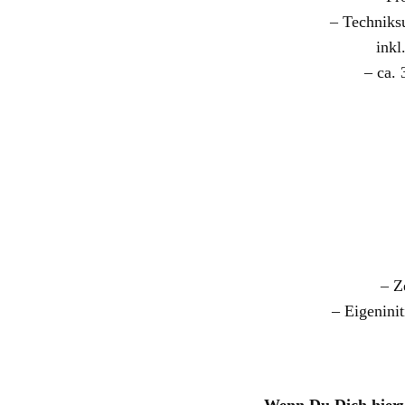
– Techniks
inkl
– ca. 
– Z
– Eigenini