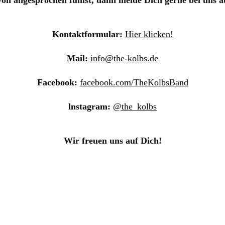
on angesprochen fühlst, dann melde Dich gerne bei uns a
Kontaktformular:
Hier klicken!
Mail:
info@the-kolbs.de
Facebook:
facebook.com/TheKolbsBand
lnstagram:
@the_kolbs
Wir freuen uns auf Dich!