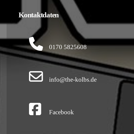
Kontaktdaten
0170 5825608
info@the-kolbs.de
Facebook