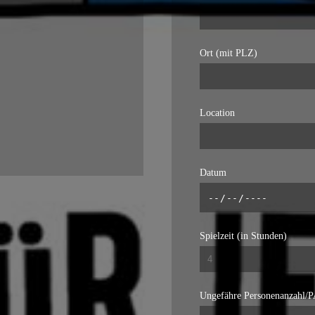
Ort (mit PLZ)
Location
Datum
Spielzeit (in Stunden)
Ungefähre Personenanzahl/