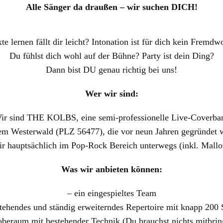
Alle Sänger da draußen – wir suchen DICH!
te lernen fällt dir leicht? Intonation ist für dich kein Fremdw
Du fühlst dich wohl auf der Bühne? Party ist dein Ding?
Dann bist DU genau richtig bei uns!
Wer wir sind:
ir sind THE KOLBS, eine semi-professionelle Live-Coverba
em Westerwald (PLZ 56477), die vor neun Jahren gegründet 
ir hauptsächlich im Pop-Rock Bereich unterwegs (inkl. Mall
Was wir anbieten können:
– ein eingespieltes Team
tehendes und ständig erweiterndes Repertoire mit knapp 200
oberaum mit bestehender Technik (Du brauchst nichts mitbrin