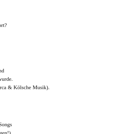
ort?
nd
wurde.
orca & Kölsche Musik).
 Songs
gen!)