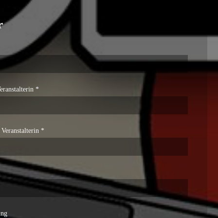
r
eranstalterin *
 Veranstalterin *
ung