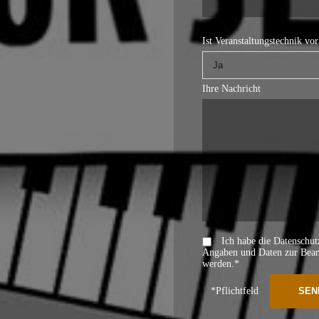
Ist Veranstaltungstechnik vo
Ihre Nachricht
Ich habe die Datenschu
Angaben und Daten zur Beant
werden.*
*Pflichtfeld