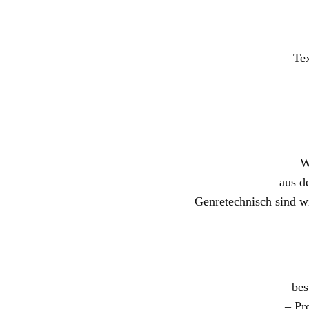
Tex
W
aus d
Genretechnisch sind w
– bes
– Pr