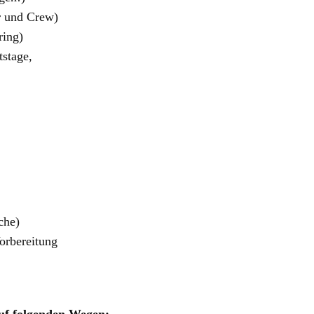
r und Crew)
ring)
tstage,
che)
orbereitung