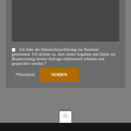
Ich habe die Datenschutzerklärung zur Kenntnis
genommen. Ich stimme zu, dass meine Angaben und Daten zur
Beantwortung meiner Anfrage elektronisch erhoben und
gespeichert werden.*
*Pflichtfeld