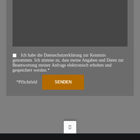
Ich habe die Datenschutzerklärung zur Kenntnis
genommen. Ich stimme zu, dass meine Angaben und Daten zur
Beantwortung meiner Anfrage elektronisch erhoben und
gespeichert werden.*
*Pflichtfeld