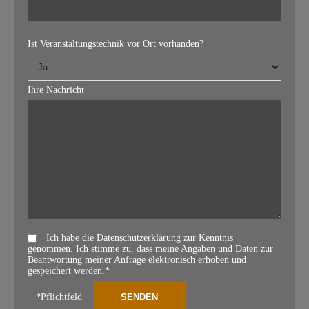
Ist Veranstaltungstechnik vor Ort vorhanden?
Ihre Nachricht
Ich habe die Datenschutzerklärung zur Kenntnis
genommen. Ich stimme zu, dass meine Angaben und Daten zur
Beantwortung meiner Anfrage elektronisch erhoben und
gespeichert werden.*
*Pflichtfeld