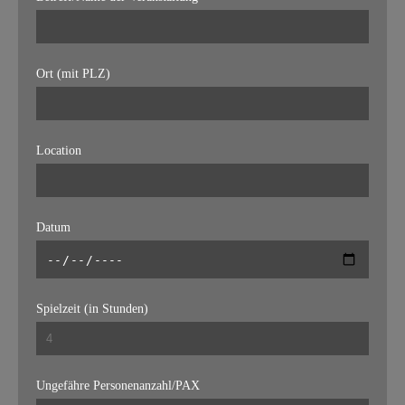
Ort (mit PLZ)
Location
Datum
Spielzeit (in Stunden)
Ungefähre Personenanzahl/PAX