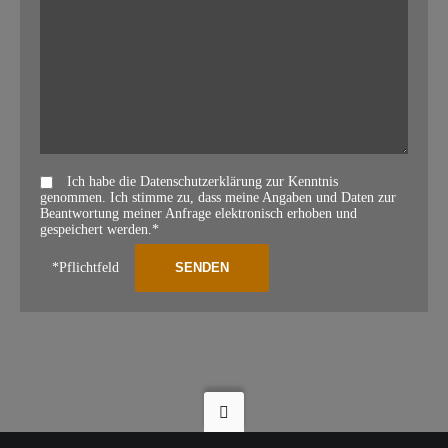
Ich habe die Datenschutzerklärung zur Kenntnis
genommen. Ich stimme zu, dass meine Angaben und Daten zur
Beantwortung meiner Anfrage elektronisch erhoben und
gespeichert werden.*
*Pflichtfeld