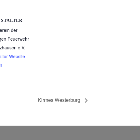
NSTALTER
erein der
ligen Feuerwehr
tzhausen e.V.
alter-Website
n
Kirmes Westerburg