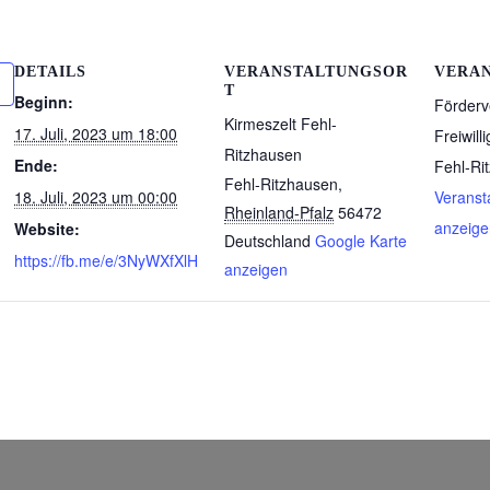
DETAILS
VERANSTALTUNGSOR
VERA
T
Beginn:
Förderv
Kirmeszelt Fehl-
17. Juli, 2023 um 18:00
Freiwil
Ritzhausen
Ende:
Fehl-Ri
Fehl-Ritzhausen
,
18. Juli, 2023 um 00:00
Veranst
Rheinland-Pfalz
56472
anzeige
Website:
Deutschland
Google Karte
https://fb.me/e/3NyWXfXlH
anzeigen