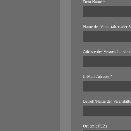
Dein Name *
Name des Veranstalters/der V
Adresse des Veranstalters/der
E-Mail-Adresse *
Betreff/Name der Veranstalt
Ort (mit PLZ)