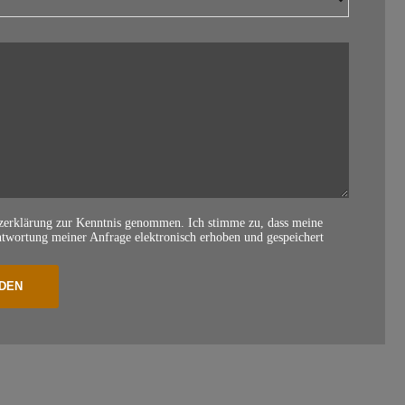
tzerklärung zur Kenntnis genommen. Ich stimme zu, dass meine
wortung meiner Anfrage elektronisch erhoben und gespeichert