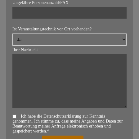
Ungefähre Personenanzahl/PAX
Ist Veranstaltungstechnik vor Ort vorhanden?
Ihre Nachricht
Ich habe die Datenschutzerklärung zur Kenntnis
genommen. Ich stimme zu, dass meine Angaben und Daten zur
Beantwortung meiner Anfrage elektronisch erhoben und
gespeichert werden.*