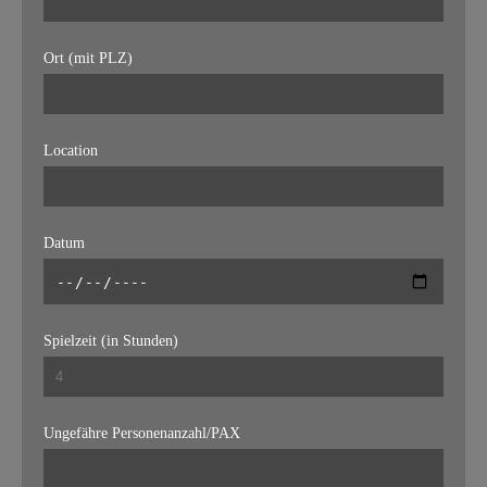
Ort (mit PLZ)
Location
Datum
Spielzeit (in Stunden)
Ungefähre Personenanzahl/PAX