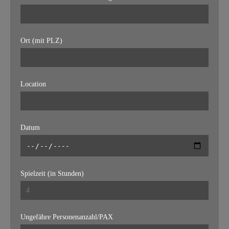
Ort (mit PLZ)
Location
Datum
Spielzeit (in Stunden)
Ungefähre Personenanzahl/PAX