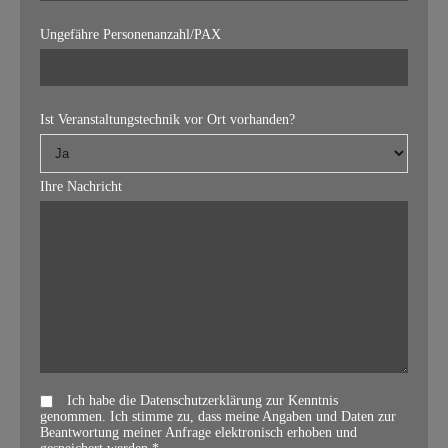
Ungefähre Personenanzahl/PAX
Ist Veranstaltungstechnik vor Ort vorhanden?
Ihre Nachricht
Ich habe die Datenschutzerklärung zur Kenntnis
genommen. Ich stimme zu, dass meine Angaben und Daten zur
Beantwortung meiner Anfrage elektronisch erhoben und